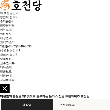
왜 호천당인가?
창업이 쉽다?
수익률은?
점주인터뷰
메뉴소개
언론보도
매장안내
고객의소리
가맹문의
02)6349-3632
왜 호천당인가?
창업이 쉽다?
수익률은?
점주인터뷰
메뉴소개
언론보도
매장안내
고객의소리
외식업의 본질은 맛! 맛으로 승부하는 돈가스 전문 프랜차이즈 호천당!
매장 안내
매장명
순천 해룡점