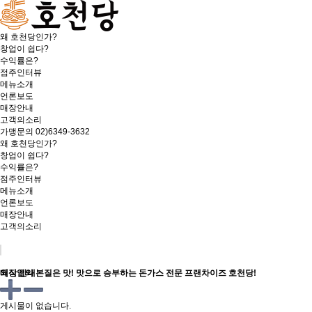
왜 호천당인가?
창업이 쉽다?
수익률은?
점주인터뷰
메뉴소개
언론보도
매장안내
고객의소리
가맹문의
02)6349-3632
왜 호천당인가?
창업이 쉽다?
수익률은?
점주인터뷰
메뉴소개
언론보도
매장안내
고객의소리
50m
외식업의 본질은 맛! 맛으로 승부하는 돈가스 전문 프랜차이즈 호천당!
매장 안내
게시물이 없습니다.